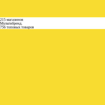
215 магазинов
Мультибренд.
756 топовых товаров