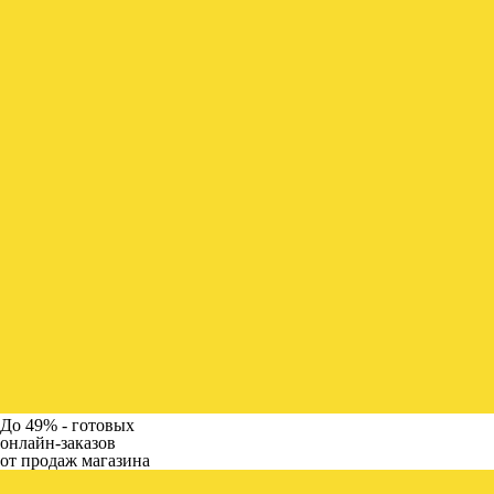
До 49% -
готовых
онлайн-заказов
от продаж магазина