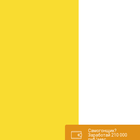
Самогонщик?
Заработай 210 000
руб.\мес.