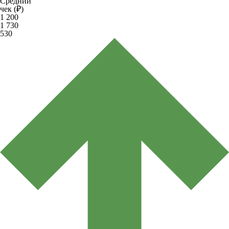
Средний
чек (₽)
1 200
1 730
530