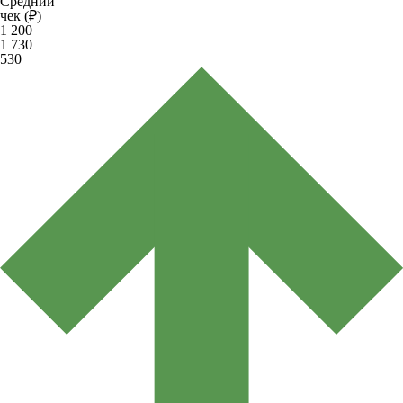
Средний
чек (₽)
1 200
1 730
530