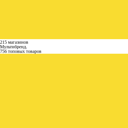
215 магазинов
Мультибренд.
756 топовых товаров