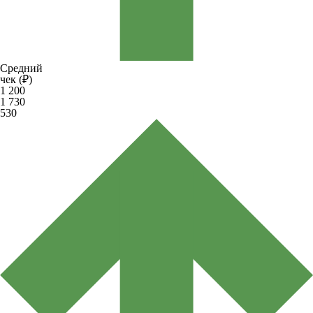
Средний
чек (₽)
1 200
1 730
530