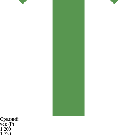
Средний
чек (₽)
1 200
1 730