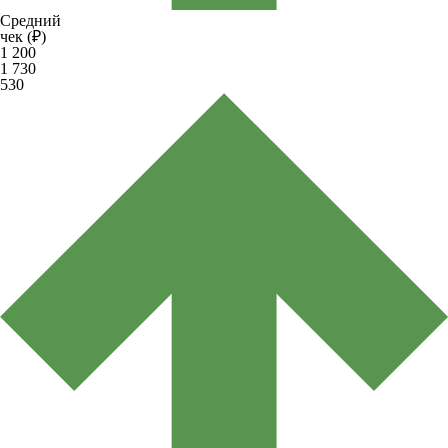
Средний
чек (₽)
1 200
1 730
530