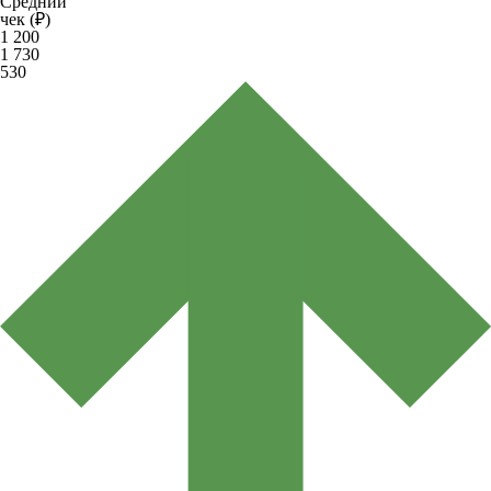
Средний
чек (₽)
1 200
1 730
530