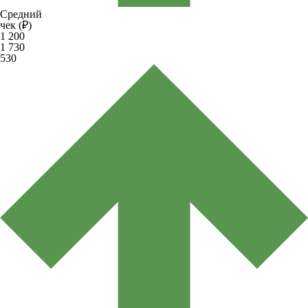
Средний
чек (₽)
1 200
1 730
530