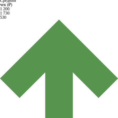
Средний
чек (₽)
1 200
1 730
530