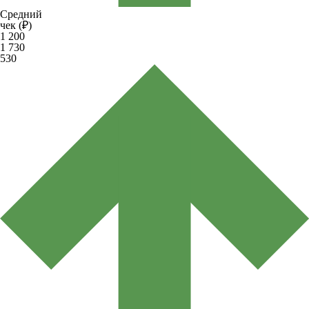
Средний
чек (₽)
1 200
1 730
530