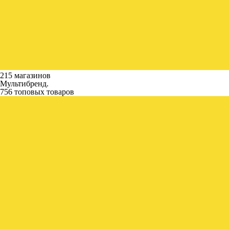
215 магазинов
Мультибренд.
756 топовых товаров