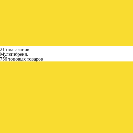
215 магазинов
Мультибренд.
756 топовых товаров