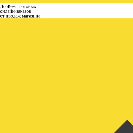
До 49% -
готовых
онлайн-заказов
от продаж магазина