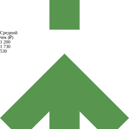
Средний
чек (₽)
1 200
1 730
530