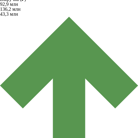
92,9
млн
136,2
млн
43,3
млн