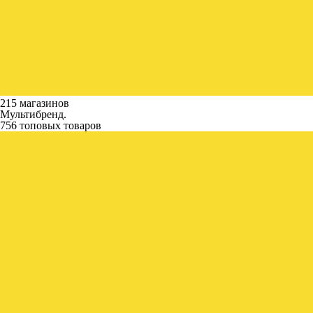
215 магазинов
Мультибренд.
756 топовых товаров