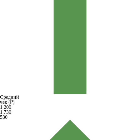
Средний
чек (₽)
1 200
1 730
530