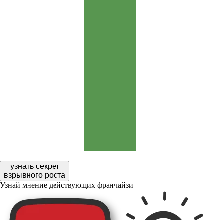
узнать секрет
взрывного роста
Узнай мнение действующих франчайзи