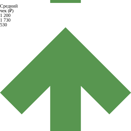
Средний
чек (₽)
1 200
1 730
530