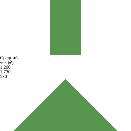
Средний
чек (₽)
1 200
1 730
530