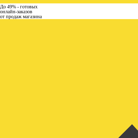
До 49% -
готовых
онлайн-заказов
от продаж магазина