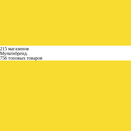
215 магазинов
Мультибренд.
756 топовых товаров